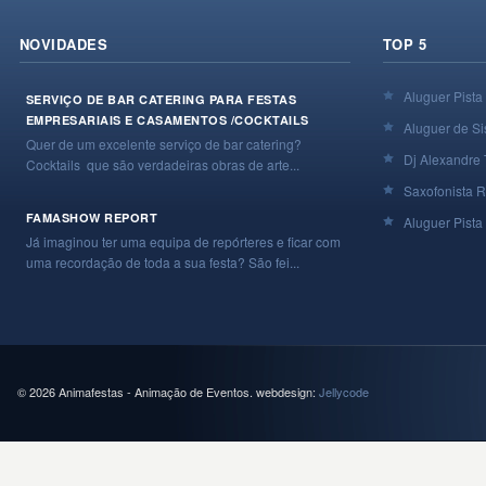
NOVIDADES
TOP 5
Aluguer Pista
SERVIÇO DE BAR CATERING PARA FESTAS
EMPRESARIAIS E CASAMENTOS /COCKTAILS
Aluguer de Si
Quer de um excelente serviço de bar catering?
Dj Alexandre 
Cocktails que são verdadeiras obras de arte...
Saxofonista R
FAMASHOW REPORT
Aluguer Pista 
Já imaginou ter uma equipa de repórteres e ficar com
uma recordação de toda a sua festa? São fei...
© 2026 Animafestas - Animação de Eventos. webdesign:
Jellycode