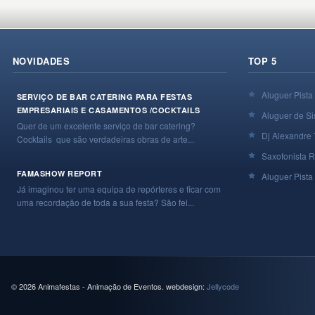
NOVIDADES
TOP 5
Aluguer Pista
SERVIÇO DE BAR CATERING PARA FESTAS
EMPRESARIAIS E CASAMENTOS /COCKTAILS
Aluguer de Si
Quer de um excelente serviço de bar catering?
Dj Alexandre 
Cocktails que são verdadeiras obras de arte...
Saxofonista R
FAMASHOW REPORT
Aluguer Pista 
Já imaginou ter uma equipa de repórteres e ficar com
uma recordação de toda a sua festa? São fei...
© 2026 Animafestas - Animação de Eventos. webdesign:
Jellycode