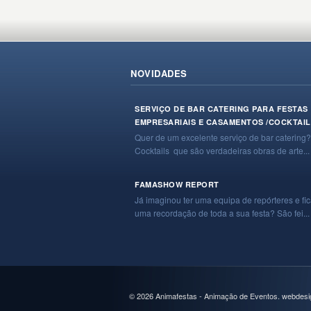
NOVIDADES
SERVIÇO DE BAR CATERING PARA FESTAS
EMPRESARIAIS E CASAMENTOS /COCKTAIL
Quer de um excelente serviço de bar catering?
Cocktails que são verdadeiras obras de arte...
FAMASHOW REPORT
Já imaginou ter uma equipa de repórteres e fi
uma recordação de toda a sua festa? São fei...
© 2026 Animafestas - Animação de Eventos. webdesi