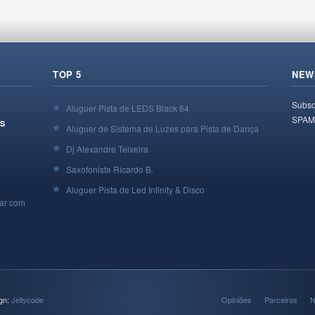
TOP 5
NEW
Subsc
Aluguer Pista de LEDS Black 64
SPAM
S
Aluguer de Sistema de Luzes para Pista de Dança
Dj Alexandre Teixeira
Saxofonista Ricardo B.
Aluguer Pista de Led Infinity & Disco
car com
gn:
Jellycode
Opiniões
Parceiros
N