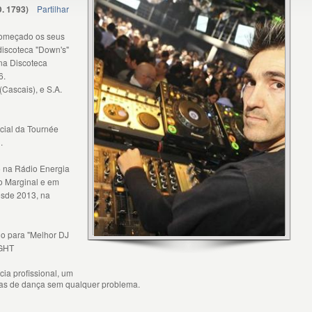
D.
1793
)
Partilhar
começado os seus
discoteca "Down's"
 na Discoteca
6.
Cascais), e S.A.
cial da Tournée
.
6 na Rádio Energia
o Marginal e em
sde 2013, na
do para "Melhor DJ
IGHT
ia profissional, um
stas de dança sem qualquer problema.