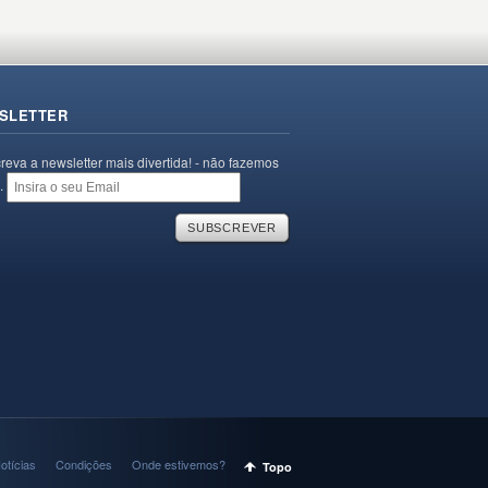
SLETTER
reva a newsletter mais divertida! - não fazemos
.
otícias
Condições
Onde estivemos?
Topo