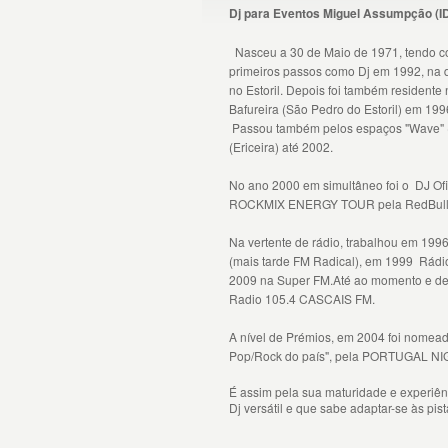
Dj para Eventos Miguel Assumpção
(I
Nasceu a 30 de Maio de 1971, tendo 
primeiros passos como Dj em 1992, na 
no Estoril. Depois foi também residente
Bafureira (São Pedro do Estoril) em 199
Passou também pelos espaços
"Wave" (
(Ericeira) até 2002.
No ano 2000 em simultâneo foi o DJ Ofi
ROCKMIX ENERGY TOUR pela RedBull
Na vertente de rádio, trabalhou em 199
(mais tarde FM Radical), em 1999 Rádi
2009 na Super FM.Até ao momento e de
Radio 105.4 CASCAIS FM.
A nível de Prémios, em 2004 foi nomea
Pop/Rock do país", pela PORTUGAL N
É assim pela sua maturidade e experiênc
Dj versátil e que sabe adaptar-se às pi