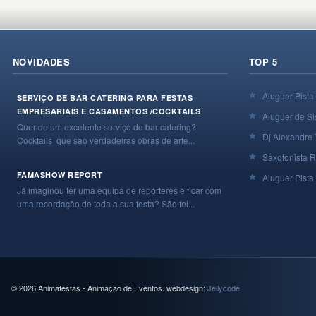
NOVIDADES
TOP 5
Aluguer Pista
SERVIÇO DE BAR CATERING PARA FESTAS
EMPRESARIAIS E CASAMENTOS /COCKTAILS
Aluguer de Si
Quer de um excelente serviço de bar catering?
Dj Alexandre 
Cocktails que são verdadeiras obras de arte...
Saxofonista R
FAMASHOW REPORT
Aluguer Pista 
Já imaginou ter uma equipa de repórteres e ficar com
uma recordação de toda a sua festa? São fei...
© 2026 Animafestas - Animação de Eventos. webdesign:
Jellycode