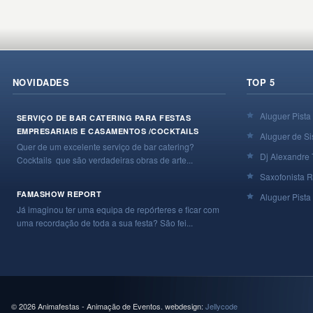
NOVIDADES
TOP 5
Aluguer Pista
SERVIÇO DE BAR CATERING PARA FESTAS
EMPRESARIAIS E CASAMENTOS /COCKTAILS
Aluguer de Si
Quer de um excelente serviço de bar catering?
Dj Alexandre 
Cocktails que são verdadeiras obras de arte...
Saxofonista R
FAMASHOW REPORT
Aluguer Pista 
Já imaginou ter uma equipa de repórteres e ficar com
uma recordação de toda a sua festa? São fei...
© 2026 Animafestas - Animação de Eventos. webdesign:
Jellycode